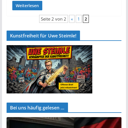
Weiterlesen
Seite 2 von 2
«
1
2
Kunstfreiheit für Uwe Steimle!
Bei uns häufig gelesen …