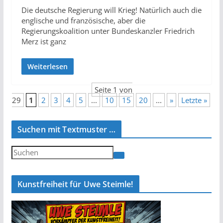
Die deutsche Regierung will Krieg! Natürlich auch die
englische und französische, aber die
Regierungskoalition unter Bundeskanzler Friedrich
Merz ist ganz
Weiterlesen
Seite 1 von
29
1
2
3
4
5
...
10
15
20
...
»
Letzte »
Suchen mit Textmuster …
Kunstfreiheit für Uwe Steimle!