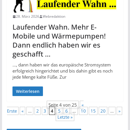
28. März 2026
Webredaktion
Laufender Wahn. Mehr E-
Mobile und Wärmepumpen!
Dann endlich haben wir es
geschafft …
…, dann haben wir das europäische Stromsystem
erfolgreich hingerichtet und bis dahin gibt es noch
jede Menge kalte Füße. Zur
Weiterlesen
Seite 4 von 25
«
Erste
«
...
2
3
4
5
6
...
10
15
20
...
»
Letzte »