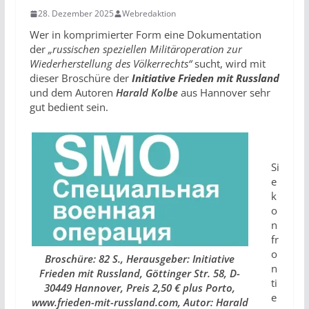
28. Dezember 2025
Webredaktion
Wer in komprimierter Form eine Dokumentation
der
„russischen speziellen Militäroperation zur
Wiederherstellung des Völkerrechts“
sucht, wird mit
dieser Broschüre der
Initiative Frieden mit Russland
und dem Autoren
Harald Kolbe
aus Hannover sehr
gut bedient sein.
Si
e
k
o
n
fr
o
Broschüre: 82 S., Herausgeber: Initiative
n
Frieden mit Russland, Göttinger Str. 58, D-
ti
30449 Hannover, Preis 2,50 € plus Porto,
e
www.frieden-mit-russland.com, Autor: Harald