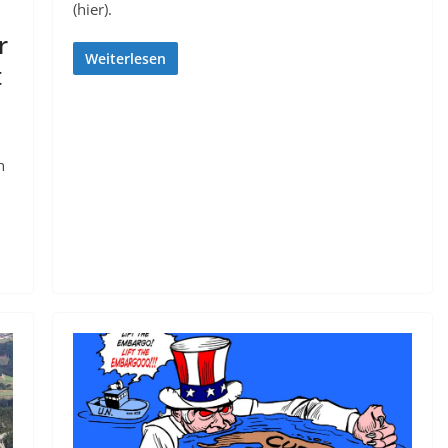
(hier).
r
Weiterlesen
t
h