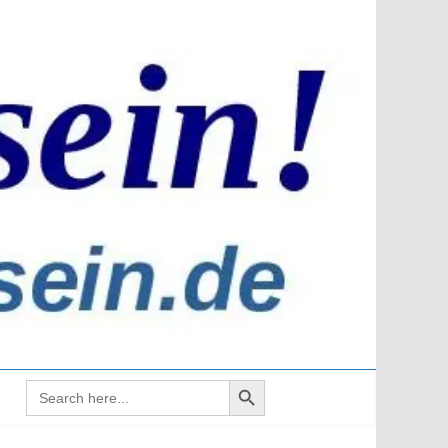
Search Button
Search
for: