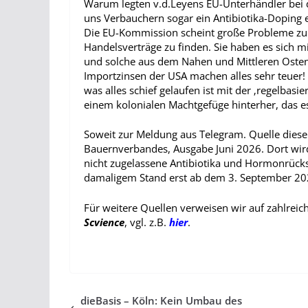
Warum legten v.d.Leyens EU-Unterhändler bei de
uns Verbauchern sogar ein Antibiotika-Doping e
Die EU-Kommission scheint große Probleme zu 
Handelsverträge zu finden. Sie haben es sich m
und solche aus dem Nahen und Mittleren Oste
Importzinsen der USA machen alles sehr teuer! 
was alles schief gelaufen ist mit der ‚regelbas
einem kolonialen Machtgefüge hinterher, das e
Soweit zur Meldung aus Telegram.
Quelle diese
Bauernverbandes, Ausgabe Juni 2026. Dort wird
nicht zugelassene Antibiotika und Hormonrüc
damaligem Stand erst ab dem 3. September 202
Für weitere Quellen verweisen wir auf zahlrei
Scvience
, vgl. z.B.
hier
.
dieBasis – Köln: Kein Umbau des