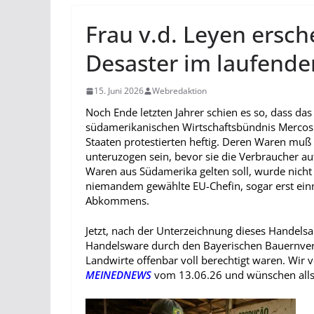
Frau v.d. Leyen ersche
Desaster im laufend
15. Juni 2026
Webredaktion
Noch Ende letzten Jahrer schien es so, dass da
südamerikanischen Wirtschaftsbündnis Mercosu
Staaten protestierten heftig. Deren Waren muß 
unteruzogen sein, bevor sie die Verbraucher a
Waren aus Südamerika gelten soll, wurde nicht 
niemandem gewählte EU-Chefin, sogar erst einm
Abkommens.
Jetzt, nach der Unterzeichnung dieses Handel
Handelsware durch den Bayerischen Bauernverba
Landwirte offenbar voll berechtigt waren. Wir 
MEINEDNEWS
vom 13.06.26 und wünschen allse