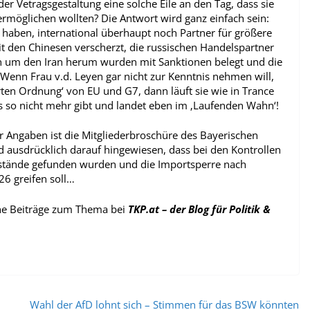
r Vetragsgestaltung eine solche Eile an den Tag, dass sie
rmöglichen wollten? Die Antwort wird ganz einfach sein:
haben, international überhaupt noch Partner für größere
it den Chinesen verscherzt, die russischen Handelspartner
n um den Iran herum wurden mit Sanktionen belegt und die
Wenn Frau v.d. Leyen gar nicht zur Kenntnis nehmen will,
ierten Ordnung‘ von EU und G7, dann läuft sie wie in Trance
s so nicht mehr gibt und landet eben im ‚Laufenden Wahn‘!
r Angaben ist die Mitgliederbroschüre des Bayerischen
 ausdrücklich darauf hingewiesen, dass bei den Kontrollen
kstände gefunden wurden und die Importsperre nach
6 greifen soll…
che Beiträge zum Thema bei
TKP.at – der Blog für Politik &
Wahl der AfD lohnt sich – Stimmen für das BSW könnten