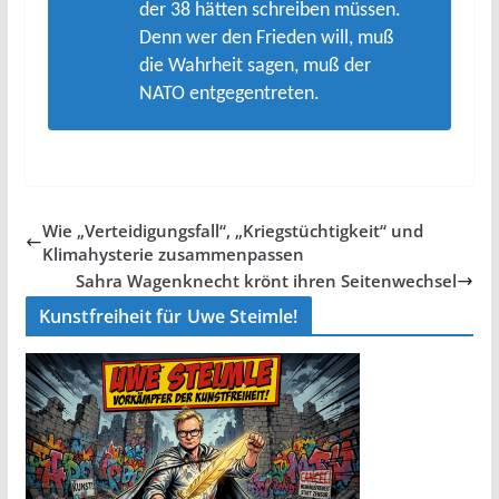
der 38 hätten schreiben müssen.
Denn wer den Frieden will, muß
die Wahrheit sagen, muß der
NATO entgegentreten.
Wie „Verteidigungsfall“, „Kriegstüchtigkeit“ und
Klimahysterie zusammenpassen
Sahra Wagenknecht krönt ihren Seitenwechsel
Kunstfreiheit für Uwe Steimle!