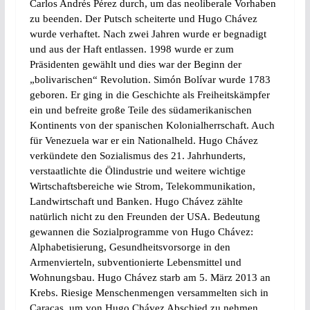
Carlos Andrés Pérez durch, um das neoliberale Vorhaben
zu beenden. Der Putsch scheiterte und Hugo Chávez
wurde verhaftet. Nach zwei Jahren wurde er begnadigt
und aus der Haft entlassen. 1998 wurde er zum
Präsidenten gewählt und dies war der Beginn der
„bolivarischen“ Revolution. Simón Bolívar wurde 1783
geboren. Er ging in die Geschichte als Freiheitskämpfer
ein und befreite große Teile des südamerikanischen
Kontinents von der spanischen Kolonialherrschaft. Auch
für Venezuela war er ein Nationalheld. Hugo Chávez
verkündete den Sozialismus des 21. Jahrhunderts,
verstaatlichte die Ölindustrie und weitere wichtige
Wirtschaftsbereiche wie Strom, Telekommunikation,
Landwirtschaft und Banken. Hugo Chávez zählte
natürlich nicht zu den Freunden der USA. Bedeutung
gewannen die Sozialprogramme von Hugo Chávez:
Alphabetisierung, Gesundheitsvorsorge in den
Armenvierteln, subventionierte Lebensmittel und
Wohnungsbau. Hugo Chávez starb am 5. März 2013 an
Krebs. Riesige Menschenmengen versammelten sich in
Caracas, um von Hugo Chávez Abschied zu nehmen.