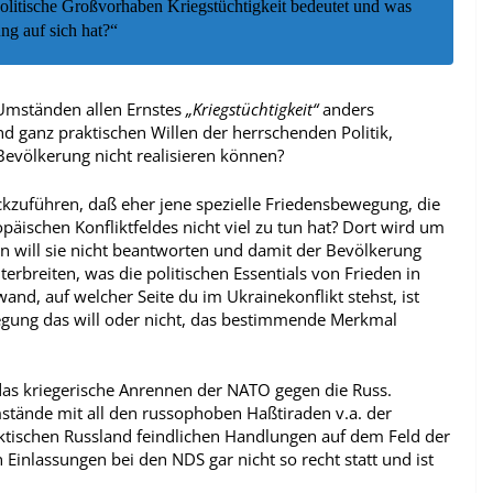
politische Großvorhaben Kriegstüchtigkeit bedeutet und was
ng auf sich hat?“
Umständen allen Ernstes
„Kriegstüchtigkeit“
anders
und ganz praktischen Willen der herrschenden Politik,
 Bevölkerung nicht realisieren können?
ckzuführen, daß eher jene spezielle Friedensbewegung, die
opäischen Konfliktfeldes nicht viel zu tun hat? Dort wird um
n will sie nicht beantworten und damit der Bevölkerung
rbreiten, was die politischen Essentials von Frieden in
nd, auf welcher Seite du im Ukrainekonflikt stehst, ist
egung das will oder nicht, das bestimmende Merkmal
das kriegerische Anrennen der NATO gegen die Russ.
mstände mit all den russophoben Haßtiraden v.a. der
aktischen Russland feindlichen Handlungen auf dem Feld der
n Einlassungen bei den NDS gar nicht so recht statt und ist