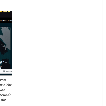
 von
ar nicht
 von
Freunde
 die