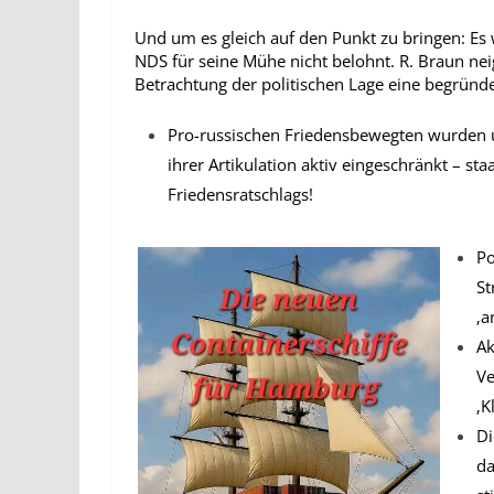
Und um es gleich auf den Punkt zu bringen: Es
NDS für seine Mühe nicht belohnt. R. Braun ne
Betrachtung der politischen Lage eine begründ
Pro-russischen Friedensbewegten wurden 
ihrer Artikulation aktiv eingeschränkt – st
Friedensratschlags!
Po
St
‚a
Ak
Ve
‚K
Di
da