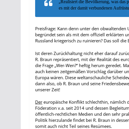
„
Realisiert die Bevölkerung, was das 
es mit der damit verbundenen Aufrüstu
Preisfrage: Kann denn unter den obwaltenden 
begründet sein als mit dem offiziell erklärten 
Russland kriegerisch zu ruinieren? Das soll die
Ist deren Zurückhaltung nicht eher darauf zurü
R. Braun repräsentiert, mit der Realität des eur
die Frage „Wer-Wen?“ heftig herum geredet. Ma
auch keinen zeitgemäßen Vorschlag darüber unte
Europa wären. Diese weltanschauliche Scheidewa
dann also, ob R. Braun und seine Friedensbew
unserer Zeit!
D
er
europäische Konflikt schlechthin, nämlich 
Föderation v.a. seit 2014 und dessen Begleitu
öffentlich-rechtlichen Medien und den sehr pr
Politik hierzulande findet bei R. Braun in desse
somit auch nicht Teil seines Resümees.