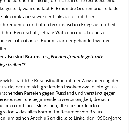
igmatisierend mir nichts, dir nichts in eine rechtsextreme
ke gestellt, während laut R. Braun die Grünen und Teile der
zialdemokratie sowie der Linkspartei mit ihrer
chfrequenten und offen terroristischen Kriegslüsternheit
d ihre Bereitschaft, lethale Waffen in die Ukraine zu
hicken, offenbar als Bündnispartner gehandelt werden
llen.
r also sind Brauns als
„Friedensfreunde getarnte
iegstreiber“
?
e wirtschaftliche Krisensituation mit der Abwanderung der
dustrie, der um sich greifenden Insolvenzwelle infolge u.a.
errschenden Parteien gegen Russland und verstärkt gegen
eresourcen, die beginnende Erwerbslosigkeit, die sich
meinden und ihrer Menschen, die überbordenden
igration – das alles kommt im Resümee von Braun
en, um seinen Anschluß an die ‚alte Linke‘ der 1990er-Jahre