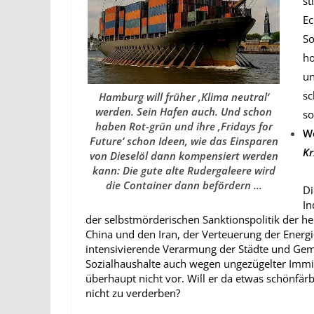
st
Ec
So
ho
un
sc
Hamburg will früher ‚Klima neutral‘
werden. Sein Hafen auch. Und schon
so
haben Rot-grün und ihre ‚Fridays for
We
Future‘ schon Ideen, wie das Einsparen
Kr
von Dieselöl dann kompensiert werden
kann: Die gute alte Rudergaleere wird
die Container dann befördern …
Di
In
der selbstmörderischen Sanktionspolitik der h
China und den Iran, der Verteuerung der Energi
intensivierende Verarmung der Städte und Ge
Sozialhaushalte auch wegen ungezügelter Imm
überhaupt nicht vor. Will er da etwas schönfärb
nicht zu verderben?