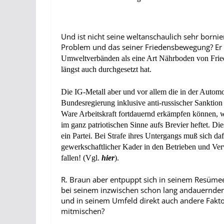
Und ist nicht seine weltanschaulich sehr borni
Problem und das seiner Friedensbewegung? Er
Umweltverbände
n
als
eine Art
Nährboden von Fried
längst
auch
durchgesetzt
hat.
Die IG-Metall aber und vor allem die in der Autom
Bundesregierung inklusive anti-russischer Sanktio
Ware Arbeitskraft fortdauernd erkämpfen können, wen
im ganz patriotischen Sinne aufs Brevier heftet.
Die
ein Partei. Bei Strafe ihres Untergangs muß sich da
gewerkschaftlicher Kader in den Betrieben und V
fallen! (Vgl.
hier
).
R. Braun aber entpuppt sich in seinem Resümee a
bei seinem inzwischen schon lang andauernden 
und in seinem Umfeld direkt auch andere Faktor
mitmischen?