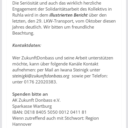
Die Seriösität und auch das wirklich herzliche
Engagement der Solidaritätsarbeit des Kollektivs in
Ruhla wird in dem
i
ll
u
strierten Bericht
über den
letzten, den 29. LKW-Transport, vom Oktober diesen
Jahres deutlich. Wir bitten um freundliche
Beachtung.
Kontaktdaten:
Wer ZukunftDonbass und seine Arbeit unterstützen
möchte, kann über folgende Kanäle Kontakt
aufnehmen: per Mail an Iwana Steinigk unter
s
teinigki@zukunftdonbass.org
sowie per Telefon:
unter 0176 22020383.
Spenden bitte an
AK Zukunft Donbass e.V.
Sparkasse Wartburg
IBAN: DE18 8405 5050 0012 0411 81
Wenn zutreffend auch mit Stichwort: Region
Hannover