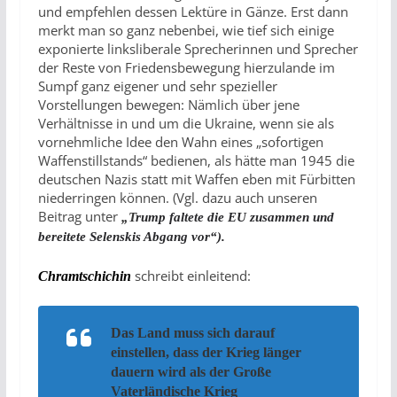
und empfehlen dessen Lektüre in Gänze. Erst dann
merkt man so ganz nebenbei, wie tief sich einige
exponierte linksliberale Sprecherinnen und Sprecher
der Reste von Friedensbewegung hierzulande im
Sumpf ganz eigener und sehr spezieller
Vorstellungen bewegen: Nämlich über jene
Verhältnisse in und um die Ukraine, wenn sie als
vornehmliche Idee den Wahn eines „sofortigen
Waffenstillstands“ bedienen, als hätte man 1945 die
deutschen Nazis statt mit Waffen eben mit Fürbitten
niederringen können. (Vgl. dazu auch unseren
Beitrag unter
„T
rump faltete die EU zusammen und
bereitete Selenskis Abgang vor“
)
.
schreibt einleitend:
Chramtschichin
Das Land muss sich darauf
einstellen, dass der Krieg länger
dauern wird als der Große
Vaterländische Krieg