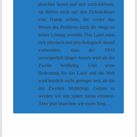
täuschen lassen und sich zurücklehnen,
sie dürfen nicht auf den Zickzackkurs
von Trump achten, der weder das
Wesen des Problems noch die Wege zu
seiner Lösung versteht. Das Land muss
sich physisch und psychologisch darauf
vorbereiten, dass der SVO
unweigerlich länger dauern wird als der
Zweite Weltkrieg. Und seine
Bedeutung für das Land und die Welt
wird letztlich nicht geringer sein als die
des Zweiten Weltkriegs. Genau so
werden wir uns später daran erinnern.
Aber jetzt brauchen wir einen Sieg…