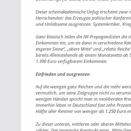
Dieser scheinakademische Unfug erscheint zwar nu
Herrschenden: das Erzeugen politischer Konformität
und Unliebsame ausgrenzen: Systemkritiker, Krieg
Ganz klassisch teilen die IW-Propagandisten di
Einkommen ein, um sie dann in verschiedene Katego
engeren Sinne“, „obere Mitte“ und „relativ Reiche“.
bereits Alleinstehende ab einem Monatsnetto ab 5.
1.390 Euro verfügbarem Einkommen.
Einfrieden und ausgrenzen
Auf die wenigen ganz Reichen und die mehr werde
vermutlich, um seine Zielgruppe nicht zu veruns
wenigen Händen spricht man in neoliberalen Kre
Immerhin leben in Deutschland fast zehn Proze
Hälfte aller Rentner von weniger als
1.250 Euro
mo
Zu dieser unteren, mittleren oder oberen Mittels
zählen. Das imaginäre Konstrukt einer „Mitte-Geme