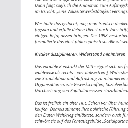
Dann folgt sogleich die Animation zum Aufstiegsk
im Bericht: „Eine Vollzeiterwerbstätigkeit verringe
Wer hätte das gedacht, mag man ironisch denken. D
fügsam und erfülle deinen Dienst nach Vorschrift
einigen Befugnissen bringen. Der 1998 verstor
formulierte das einst philosophisch so: Alle wiss
Kritiker disziplinieren, Widerstand minimieren
Das variable Konstrukt der Mitte eignet sich perfe
wahlweise als rechts- oder linksextrem), Widersta
wie Sozialabbau und Aufrüstung zu minimieren so
Organisationen, wie Gewerkschaften, Sozialverbänd
Durchsetzung von Kapitalinteressen einzubinden
Das ist freilich ein alter Hut. Schon vor über hund
kaufen. Damals stimmte ihre politische Führung 
den Ersten Weltkrieg einläutete, sondern auch für
schwört sie auf das Fantasiegebilde „Sozialpartn