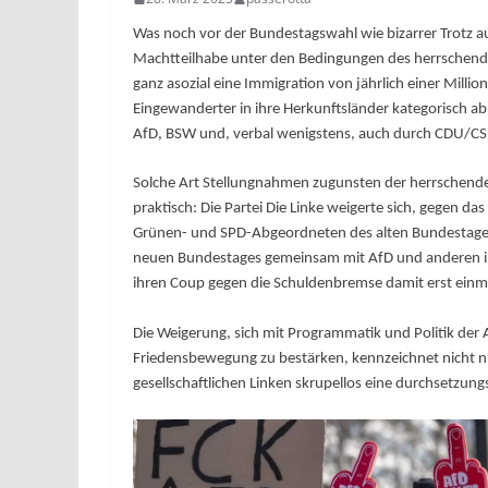
Was noch vor der Bundestagswahl wie bizarrer Trotz au
Machtteilhabe unter den Bedingungen des herrschendem
ganz asozial eine Immigration von jährlich einer Millio
Eingewanderter in ihre Herkunftsländer kategorisch ab
AfD, BSW und, verbal wenigstens, auch durch CDU/C
Solche Art Stellungnahmen zugunsten der herrschende
praktisch: Die Partei Die Linke weigerte sich, gegen
Grünen- und SPD-Abgeordneten des alten Bundestages 
neuen Bundestages gemeinsam mit AfD und anderen ins
ihren Coup gegen die Schuldenbremse damit erst einma
Die Weigerung, sich mit Programmatik und Politik der
Friedensbewegung zu bestärken, kennzeichnet nicht nur 
gesellschaftlichen Linken skrupellos eine durchsetzun