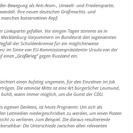
8er-Bewegung als Anti-Atom-, Umwelt- und Friedenspartei,
erwandelt. Ihre neuen deutschen Großmachts- und
r manchen konservativen Kopf.
er Linkspartei gefallen. Vor einigen Tagen stimmte sie in
nd Mecklenburg-Vorpommern im Bundesrat den sogenannten
 Wegfall der Schuldenbremse für ein möglicherweise
nz im Sinne von EU-Kommissionspräsidentin Ursula von der
uf einen
„Großkrieg“
gegen Russland ein.
leichtert einen Aufstieg ungemein, für den Einzelnen im Job
trögen. Die ominöse Mitte ist eine Art bürgerlicher Leumund,
ie buhlt, wann immer möglich, um die Gunst der CDU.
es eigenen Denkens, ist heute Programm: Um sich als
n den Leitmedien niedergeschrieben zu werden, um einen Posten
icht zu verlieren, zum Beispiel. Die daraus resultierende
übersehbar: Die Unterschiede zwischen allen relevanten