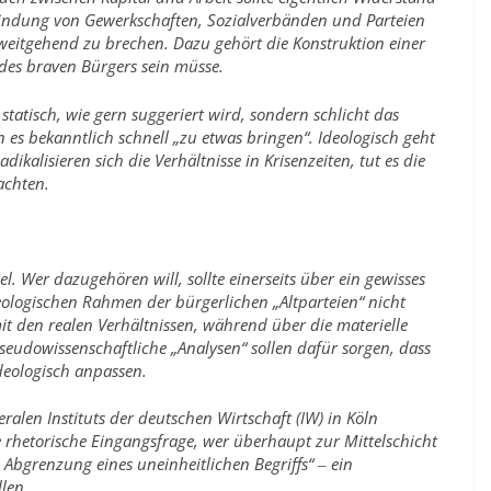
indung von Gewerkschaften, Sozialverbänden und Parteien
 weitgehend zu brechen. Dazu gehört die Konstruktion einer
edes braven Bürgers sein müsse.
 statisch, wie gern suggeriert wird, sondern schlicht das
es bekanntlich schnell „zu etwas bringen“. Ideologisch geht
dikalisieren sich die Verhältnisse in Krisenzeiten, tut es die
achten.
el. Wer dazugehören will, sollte einerseits über ein gewisses
ologischen Rahmen der bürgerlichen „Altparteien“ nicht
t den realen Verhältnissen, während über die materielle
. Pseudowissenschaftliche „Analysen“ sollen dafür sorgen, dass
deologisch anpassen.
ralen Instituts der deutschen Wirtschaft (IW) in Köln
e rhetorische Eingangsfrage, wer überhaupt zur Mittelschicht
Abgrenzung eines uneinheitlichen Begriffs“ ‒ ein
llen.