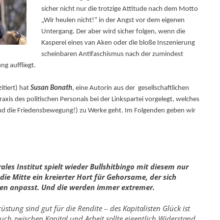
sicher nicht nur die trotzige Attitude nach dem Motto
„Wir heulen nicht!“ in der Angst vor dem eigenen
Untergang. Der aber wird sicher folgen, wenn die
Kasperei eines van Aken oder die bloße Inszenierung
scheinbaren Antifaschismus nach der zumindest
g auffliegt.
itiert) hat
Susan Bonath
, eine Autorin aus der gesellschaftlichen
raxis des politischen Personals bei der Linkspartei vorgelegt, welches
nd die Friedensbewegung!) zu Werke geht. I
m Folgenden geben wir
ales Institut spielt wieder Bullshitbingo mit diesem nur
die Mitte ein kreierter Hort für Gehorsame, der sich
ssen anpasst. Und die werden immer extremer.
tung sind gut für die Rendite ‒ des Kapitalisten Glück ist
h zwischen Kapital und Arbeit sollte eigentlich Widerstand