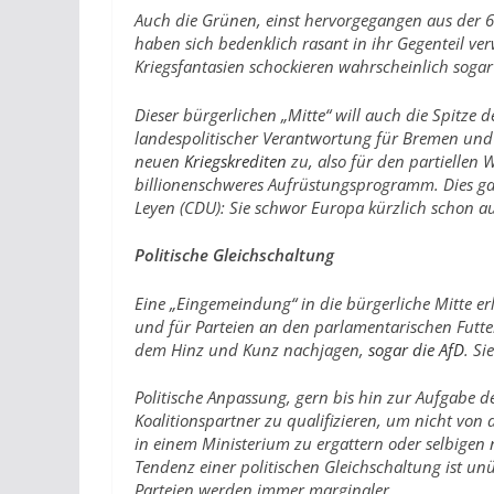
Auch die Grünen, einst hervorgegangen aus der 6
haben sich bedenklich rasant in ihr Gegenteil v
Kriegsfantasien schockieren wahrscheinlich soga
Dieser bürgerlichen „Mitte“ will auch die Spitze d
landespolitischer Verantwortung für Bremen u
neuen
Kriegskrediten
zu, also für den partiellen
billionenschweres Aufrüstungsprogramm. Dies ga
Leyen (CDU): Sie schwor Europa kürzlich schon a
Politische Gleichschaltung
Eine „Eingemeindung“ in die bürgerliche Mitte er
und für Parteien an den parlamentarischen Futter
dem Hinz und Kunz nachjagen,
sogar die AfD
. S
Politische Anpassung, gern bis hin zur Aufgabe d
Koalitionspartner zu qualifizieren, um nicht vo
in einem Ministerium zu ergattern oder selbigen n
Tendenz einer politischen Gleichschaltung ist un
Parteien werden immer marginaler.