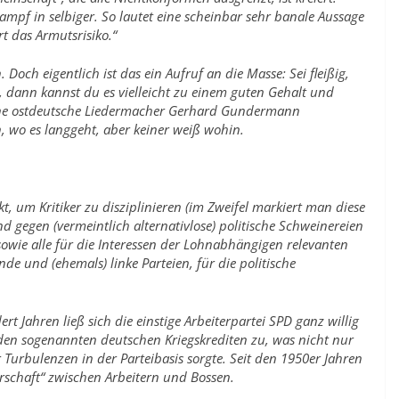
ampf in selbiger. So lautet eine scheinbar sehr banale Aussage
rt das Armutsrisiko.“
och eigentlich ist das ein Aufruf an die Masse: Sei fleißig,
, dann kannst du es vielleicht zu einem guten Gehalt und
bene ostdeutsche Liedermacher Gerhard Gundermann
en, wo es langgeht, aber keiner weiß wohin.
kt, um Kritiker zu disziplinieren (im Zweifel markiert man diese
nd gegen (vermeintlich alternativlose) politische Schweinereien
wie alle für die Interessen der Lohnabhängigen relevanten
e und (ehemals) linke Parteien, für die politische
.
ert Jahren ließ sich die einstige Arbeiterpartei SPD ganz willig
den sogenannten deutschen Kriegskrediten zu, was nicht nur
 Turbulenzen in der Parteibasis sorgte. Seit den 1950er Jahren
erschaft“ zwischen Arbeitern und Bossen.