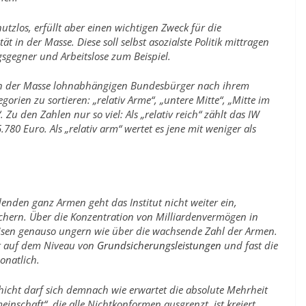
tzlos, erfüllt aber einen wichtigen Zweck für die
 in der Masse. Diese soll selbst asozialste Politik mittragen
sgegner und Arbeitslose zum Beispiel.
e in der Masse lohnabhängigen Bundesbürger nach ihrem
rien zu sortieren: „relativ Arme“, „untere Mitte“, „Mitte im
 Zu den Zahlen nur so viel: Als „relativ reich“ zählt das IW
780 Euro. Als „relativ arm“ wertet es jene mit weniger als
nden ganz Armen geht das Institut nicht weiter ein,
ichern. Über die Konzentration von Milliardenvermögen in
isen genauso ungern wie über die wachsende Zahl der Armen.
nt auf dem Niveau von
Grundsicherungsleistungen
und fast die
natlich.
chicht darf sich demnach wie erwartet die absolute Mehrheit
inschaft“, die alle Nichtkonformen ausgrenzt, ist kreiert.