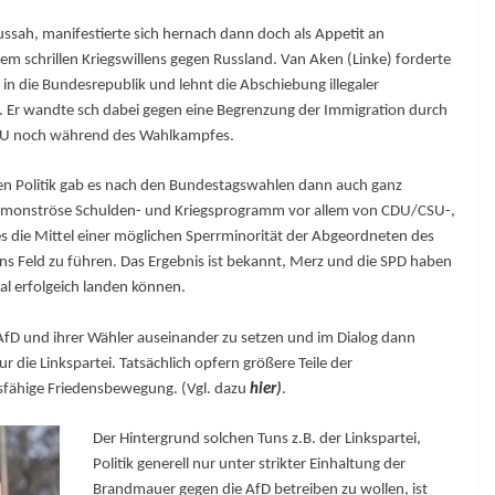
ssah, manifestierte sich hernach dann doch als Appetit an
 schrillen Kriegswillens gegen Russland. Van Aken (Linke) forderte
n in die Bundesrepublik und lehnt die Abschiebung illegaler
. Er wandte sch dabei
gegen eine Begrenzung der Immigration durch
SU noch während des Wahlkampfes.
n Politik gab es nach den Bundestagswahlen dann auch ganz
 das monströse Schulden- und Kriegsprogramm vor allem von CDU/CSU-,
die Mittel einer möglichen Sperrminorität der Abgeordneten des
 Feld zu führen. Das Ergebnis ist bekannt, Merz und die SPD haben
l erfolgeich landen können.
 AfD und ihrer Wähler auseinander zu setzen und im Dialog dann
die Linkspartei. Tatsächlich opfern größere Teile der
gsfähige Friedensbewegung. (Vgl. dazu
hier
)
.
Der Hintergrund solchen Tuns z.B. der Linkspartei,
Politik generell nur unter strikter Einhaltung der
Brandmauer gegen die AfD betreiben zu wollen, ist