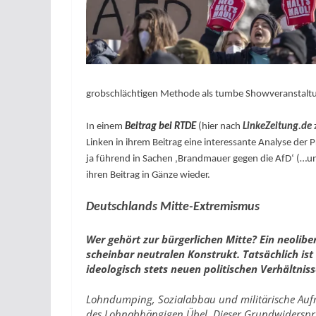
grobschlächtigen Methode als tumbe Showveranstaltun
In einem
Beitrag bei RTDE
(hier nach
LinkeZeitung.de
z
Linken in ihrem Beitrag eine interessante Analyse der P
ja führend in Sachen ‚Brandmauer gegen die AfD‘ (…u
ihren Beitrag in Gänze wieder.
Deutschlands Mitte-Extremismus
Wer gehört zur bürgerlichen Mitte? Ein neoliber
scheinbar neutralen Konstrukt. Tatsächlich ist 
ideologisch stets neuen politischen Verhältni
Lohndumping, Sozialabbau und militärische Aufrüs
des Lohnabhängigen Übel. Dieser Grundwiderspruc