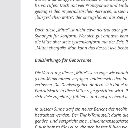
hervorrufen. Doch mit viel Propaganda und Einb
gelang es den imperialistischen Akteuren, diesen
„bürgerlichen Mitte“, der anzugehören das Ziel j
Doch diese „Mitte“ ist nicht etwa neutral oder gar
Synonym für konform. Wer sich gut anpasst, kann 
die Mitte aber stets systemkonform mit der Zeit: Ra
„Mitte“ ebenfalls. Man kann das derzeit live beob
Bullshitbingo für Gehorsame
Die Verortung dieser „Mitte“ ist so vage wie variab
(Lohn-)Einkommen verfügen, andererseits den ide
verlassen. Die Denkvorgaben ändern sich dabei mi
Eintrittskarte in diese Mitte rege gestritten wird
sich viele zugehörig fühlen – und entsprechend i
In diesem Sinne darf ein neuer
Bericht
des neolibe
betrachtet werden. Der Think-Tank stellt darin di
gehöre, und verspricht eine „einkommensbasierte 
Bullshitbingo für Leute, die sich besser fühlen wo