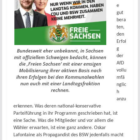
e
gut
bera
ten,
den
Erfol
g
Bundesweit eher unbekannt, in Sachsen
der
mit offiziellem Schweigen bedacht, können
AfD
die ‚Freien Sachsen‘ mit einer emsigen
Mobilisierung ihrer aktiven Basis nach
vollu
ihren Erfolgen bei den Kommunalwahlen
mfä
nun auch mit einer Landtagsfraktion
nglic
rechnen.
h
anzu
erkennen. Was deren national-konservative
Parteiführung in ihr Programm geschrieben hat, ist
eine Sache. Was die Mitglieder und vor allem die
Wähler erwarten, ist eine ganz andere. Oskar
Lafontaine als Propagandist des BSW jedenfalls macht