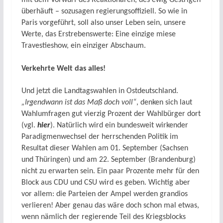
mit dem Vorwurf des Reaktionären, des ewig Gestrigen
überhäuft – sozusagen regierungsoffiziell. So wie in
Paris vorgeführt, soll also unser Leben sein, unsere
Werte, das Erstrebenswerte: Eine einzige miese
Travestieshow, ein einziger Abschaum.
Verkehrte Welt das alles!
Und jetzt die Landtagswahlen in Ostdeutschland.
„Irgendwann ist das Maß doch voll“
, denken sich laut
Wahlumfragen gut vierzig Prozent der Wahlbürger dort
(vgl.
hier
). Natürlich wird ein bundesweit wirkender
Paradigmenwechsel der herrschenden Politik im
Resultat dieser Wahlen am 01. September (Sachsen
und Thüringen) und am 22. September (Brandenburg)
nicht zu erwarten sein. Ein paar Prozente mehr für den
Block aus CDU und CSU wird es geben. Wichtig aber
vor allem: die Parteien der Ampel werden grandios
verlieren! Aber genau das wäre doch schon mal etwas,
wenn nämlich der regierende Teil des Kriegsblocks