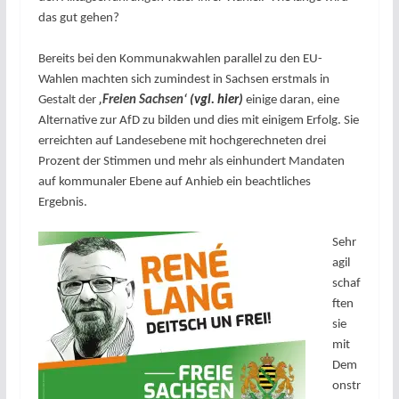
das gut gehen?
Bereits bei den Kommunakwahlen parallel zu den EU-
Wahlen machten sich zumindest in Sachsen erstmals in
Gestalt der
‚Freien Sachsen‘
(vgl. hier)
einige daran, eine
Alternative zur AfD zu bilden und dies mit einigem Erfolg. Sie
erreichten auf Landesebene mit hochgerechneten drei
Prozent der Stimmen und mehr als einhundert Mandaten
auf kommunaler Ebene auf Anhieb ein beachtliches
Ergebnis.
Sehr
agil
schaf
ften
sie
mit
Dem
onstr