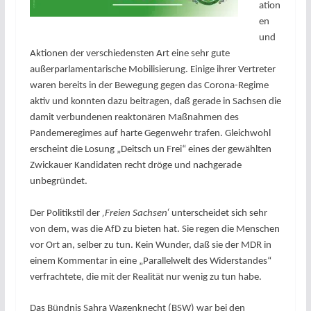
ation
en
und
Aktionen der verschiedensten Art eine sehr gute
außerparlamentarische Mobilisierung. Einige ihrer Vertreter
waren bereits in der Bewegung gegen das Corona-Regime
aktiv und konnten dazu beitragen, daß gerade in Sachsen die
damit verbundenen reaktonären Maßnahmen des
Pandemeregimes auf harte Gegenwehr trafen. Gleichwohl
erscheint die Losung „Deitsch un Frei“ eines der gewählten
Zwickauer Kandidaten recht dröge und nachgerade
unbegründet.
Der Politikstil der
‚Freien Sachsen‘
unterscheidet sich sehr
von dem, was die AfD zu bieten hat. Sie regen die Menschen
vor Ort an, selber zu tun. Kein Wunder, daß sie der MDR in
einem Kommentar in eine „Parallelwelt des Widerstandes“
verfrachtete, die mit der Realität nur wenig zu tun habe.
Das Bündnis Sahra Wagenknecht (BSW) war bei den