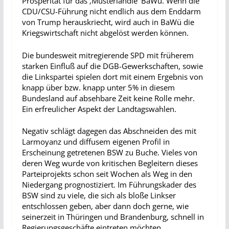
Prosperität für das ‚Musterländle’ BaWü.
Wenn die
CDU/CSU-Führung nicht endlich aus dem Enddarm
von Trump herauskriecht, wird auch in BaWü die
Kriegswirtschaft nicht abgelöst werden können.
Die bundesweit mitregierende SPD mit früherem
starken Einfluß auf die DGB-Gewerkschaften, sowie
die Linkspartei spielen dort mit einem Ergebnis von
knapp über bzw. knapp unter 5% in diesem
Bundesland auf absehbare Zeit keine Rolle mehr.
Ein erfreulicher Aspekt der Landtagswahlen.
Negativ schlägt dagegen das Abschneiden des mit
Larmoyanz und diffusem eigenen Profil in
Erscheinung getretenen BSW zu Buche. Vieles von
deren Weg wurde von kritischen Begleitern dieses
Parteiprojekts schon seit Wochen als Weg in den
Niedergang prognostiziert. Im Führungskader des
BSW sind zu viele, die sich als bloße Linkser
entschlossen geben, aber dann doch gerne, wie
seinerzeit in Thüringen und Brandenburg, schnell in
Regierungsgeschäfte eintreten möchten.