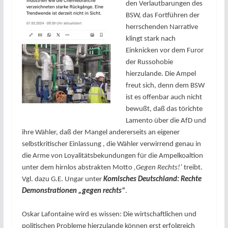
den Verlautbarungen des
BSW, das Fortführen der
herrschenden Narrative
klingt stark nach
Einknicken vor dem Furor
der Russohobie
hierzulande. Die Ampel
freut sich, denn dem BSW
ist es offenbar auch nicht
bewußt, daß das törichte
Lamento über die AfD und
ihre Wähler, daß der Mangel andererseits an eigener
s
elbstkritischer Einlassung , die Wähler verwirrend genau in
die Arme von Loyalitätsbekundungen für die Ampelkoaltion
unter dem hirnlos abstrakten Motto
‚Gegen Rechts!‘
treibt.
Vgl. dazu G.E. Ungar unter
Komisches Deutschland: Rechte
Demonstrationen „gegen rechts“
.
Oskar Lafontaine wird es wissen: Die wirtschaftlichen und
politischen Probleme hierzulande können erst erfolgreich