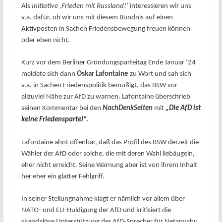
Als
Initiative ‚Frieden mit Russland!‘
interessieren wir uns
v.a. dafür, ob wir uns mit diesem Bündnis auf einen
Aktivposten in Sachen Friedensbewegung freuen können
oder eben nicht.
Kurz vor dem Berliner Gründungsparteitag Ende Januar ’24
meldete sich dann
Oskar Lafontaine
zu Wort und sah sich
v.a. in Sachen Friedenspolitik bemüßigt, das BSW vor
allzuviel Nähe zur AfD zu warnen. Lafontaine überschrieb
seinen Kommentar bei den
NachDenkSeiten
mit
„Die AfD ist
keine Friedenspartei“.
Lafontaine ahnt offenbar, daß das Profil des BSW derzeit die
Wähler der AfD oder solche, die mit deren Wahl liebäugeln,
eher nicht erreicht. Seine Warnung aber ist von ihrem Inhalt
her eher ein glatter Fehlgriff.
In seiner Stellungnahme klagt er nämlich vor allem über
NATO- und EU-Huldigung der AfD und kritisiert die
skandalöse Unterstützung der AfD-Sprecher für Netanyahu