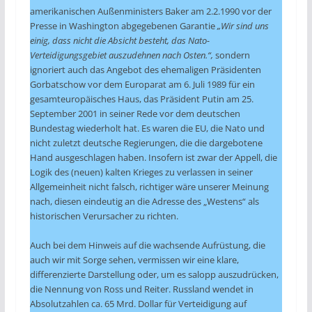
amerikanischen Außenministers Baker am 2.2.1990 vor der
Presse in Washington abgegebenen Garantie
„Wir sind uns
einig, dass nicht die Absicht besteht, das Nato-
Verteidigungsgebiet auszudehnen nach Osten.“,
sondern
ignoriert auch das Angebot des ehemaligen Präsidenten
Gorbatschow vor dem Europarat am 6. Juli 1989 für ein
gesamteuropäisches Haus, das Präsident Putin am 25.
September 2001 in seiner Rede vor dem deutschen
Bundestag wiederholt hat. Es waren die EU, die Nato und
nicht zuletzt deutsche Regierungen, die die dargebotene
Hand ausgeschlagen haben. Insofern ist zwar der Appell, die
Logik des (neuen) kalten Krieges zu verlassen in seiner
Allgemeinheit nicht falsch, richtiger wäre unserer Meinung
nach, diesen eindeutig an die Adresse des „Westens“ als
historischen Verursacher zu richten.
Auch bei dem Hinweis auf die wachsende Aufrüstung, die
auch wir mit Sorge sehen, vermissen wir eine klare,
differenzierte Darstellung oder, um es salopp auszudrücken,
die Nennung von Ross und Reiter. Russland wendet in
Absolutzahlen ca. 65 Mrd. Dollar für Verteidigung auf