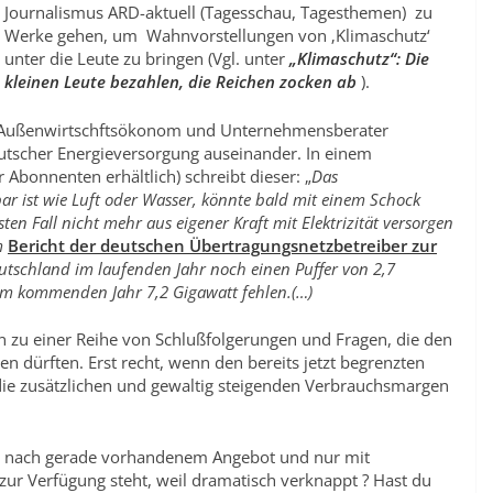
Journalismus ARD-aktuell (Tagesschau, Tagesthemen) zu
Werke gehen, um Wahnvorstellungen von ‚Klimaschutz‘
unter die Leute zu bringen (Vgl. unter
„Klimaschutz“: Die
kleinen Leute bezahlen, die Reichen zocken ab
).
om Außenwirtschftsökonom und Unternehmensberater
utscher Energieversorgung auseinander. In einem
ür Abonnenten erhältlich) schreibt dieser: „
Das
ar ist wie Luft oder Wasser, könnte bald mit einem Schock
n Fall nicht mehr aus eigener Kraft mit Elektrizität versorgen
em
Bericht der deutschen Übertragungsnetzbetreiber zur
tschland im laufenden Jahr noch einen Puffer von 2,7
 im kommenden Jahr 7,2 Gigawatt fehlen.(…)
n zu einer Reihe von Schlußfolgerungen und Fragen, die den
len dürften. Erst recht, wenn den bereits jetzt begrenzten
die zusätzlichen und gewaltig steigenden Verbrauchsmargen
ch nach gerade vorhandenem Angebot und nur mit
 zur Verfügung steht, weil dramatisch verknappt ? Hast du