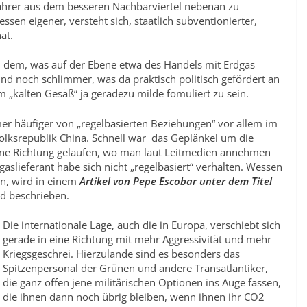
ahrer aus dem besseren Nachbarviertel nebenan zu
sen eigener, versteht sich, staatlich subventionierter,
at.
an dem, was auf der Ebene etwa des Handels mit Erdgas
nd noch schlimmer, was da praktisch politisch gefördert an
m „kalten Gesäß“ ja geradezu milde fomuliert zu sein.
r häufiger von „regelbasierten Beziehungen“ vor allem im
Volksrepublik China. Schnell war das Geplänkel um die
eine Richtung gelaufen, wo man laut Leitmedien annehmen
dgaslieferant habe sich nicht „regelbasiert“ verhalten. Wessen
en, wird in einem
Artikel von Pepe Escobar unter dem Titel
d beschrieben.
Die internationale Lage, auch die in Europa, verschiebt sich
gerade in eine Richtung mit mehr Aggressivität und mehr
Kriegsgeschrei. Hierzulande sind es besonders das
Spitzenpersonal der Grünen und andere Transatlantiker,
die ganz offen jene militärischen Optionen ins Auge fassen,
die ihnen dann noch übrig bleiben, wenn ihnen ihr CO2