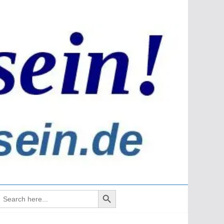
Search Button
earch
or: