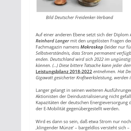
Bild Deutscher Freidenker-Verband
Auf einer anderen Ebene setzt sich der Dipl
Reinhard Langer
mit den ungelösten Fragen de
Fachmagazin namens
Makroskop
(leider nur f
Selbstverständnis, dass Strom permanent verfügb
enden. Deutschland wird sich 2022 im ungünstigste
können. (…)
Diese bittere Tatsache kann jeder d
Leistungsbilanz 2018-2022
entnehmen. Hat Deu
Gigawatt gesicherter Kraftwerksleistung, werden
Langer gelangt in seinen weiteren Ausführunge
Aktionisten der Deindustrialisierung nicht gefal
Kapazitäten der deutschen Energieversorgung 
der E-Mobilität gegenübergestellt werden.
Wird es dann so sein, daß etwa Strom nur no
‚klingender Münze‘ – bargeldlos versteht sich –