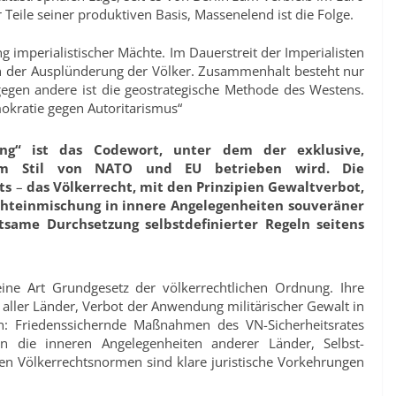
eile seiner produktiven Basis, Massenelend ist die Folge.
imperialistischer Mächte. Im Dauerstreit der Imperi­alisten
an der Ausplünderung der Völker. Zusammenhalt besteht nur
e­gen andere ist die geostrategische Methode des Westens.
o­kratie gegen Autoritarismus“
nung“ ist das Codewort, unter dem der
exklusive,
s“ im Stil von NATO und EU
be­trieben wird. Die
ts
–
das Völkerrecht, mit den Prinzipien Gewaltver­bot,
htein­mi­schung in innere Angelegenheiten souveräner
tsame Durchsetzung selbstdefinierter Regeln seitens
eine Art Grundgesetz der völkerrechtlichen Ordnung. Ihre
t aller Länder, Verbot der Anwendung militärischer Gewalt in
: Frie­denssichernde Maßnahmen des VN-Sicherheitsrates
 in die inneren Angelegenheiten anderer Länder, Selbst­
n Völkerrechtsnormen sind klare juristische Vorkeh­rungen