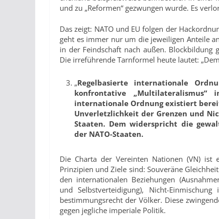
und zu „Reformen“ gezwungen wurde. Es verlor T
Das zeigt: NATO und EU folgen der Hackordnung 
geht es immer nur um die jeweiligen Anteile 
in der Feindschaft nach außen. Blockbildung g
Die irreführende Tarnformel heute lautet: „Dem
„
Regelbasierte internationale Ord
konfrontati­ve „Multilateralismu
internationale Ordnung existiert be­rei
Unverletzlichkeit der Grenzen
und Nic
Staa­ten. Dem
widerspricht die gewal
der NATO-Staaten.
Die Charta der Vereinten Nationen (VN) ist 
Prinzipien und Ziele sind: Souveräne Gleichhei
den internationalen Beziehungen (Ausnahmen
und Selbstverteidigung), Nicht-Einmischung
bestimmungsrecht der Völker. Diese zwingende
gegen jegliche imperiale Politik.