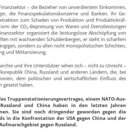
 Finanz­sektor – die Bezieher von unverdientem Einkommen,
ger, die Finanzspekulations­konzerne und Banken. Ihr Ge­
trak­tion zum Schaden von Produktion und Produktivkräf­
n Form der CO
-Bepreisung von Waren und Dienstleistungen
2
inanzsektor organisiert die leistungslose Ab­schöpfung von
aften mit wachsenden Schuldenbergen, er steht in scharfem
ngigen, sondern zu allen nicht monopolisti­schen Schichten,
ng und Militarisierung.
rchie und ihre Unterstützer sehen sich – nicht zu Unrecht –
olksrepu­blik China, Russland und anderen Ländern, die, bei
tionen, dem politischen und wirtschaftlichen Einfluss des
n gesetzt haben.
des Truppenstationierungsvertrages, einem NATO-Aus­
Russland und China haben in den letzten Jahren
en. Sie sind noch dringender ge­worden gegen die
ds in die Konfrontation der USA gegen China und der
 Aufmarschgebiet gegen Russland.