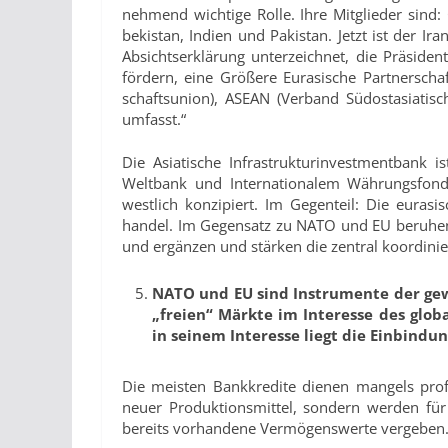
nehmend wichtige Rolle. Ihre Mitglieder sind: 
bekistan, Indien und Pakistan. Jetzt ist der 
Absichtserklärung unterzeichnet, die Präsident
fördern, eine Größere Eurasische Partnerschaf
schaftsunion), ASEAN (Verband Südostasiatis
umfasst.“
Die Asiatische Infrastrukturinvestmentbank i
Weltbank und Internationalem Währungsfonds.
westlich konzipiert. Im Gegenteil: Die eurasis
handel. Im Gegensatz zu NATO und EU beruhen s
und ergänzen und stärken die zentral koordini
NATO und EU sind Instrumente der gew
„freien“ Märkte im Interesse des globa
in seinem Interesse liegt die Einbind
Die meisten Bankkredite dienen mangels profi
neuer Produktionsmittel, sondern werden für
bereits vorhandene Vermögenswerte vergeben