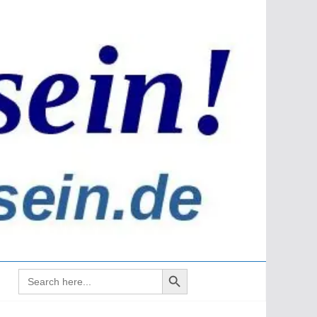
Search Button
Search
for: