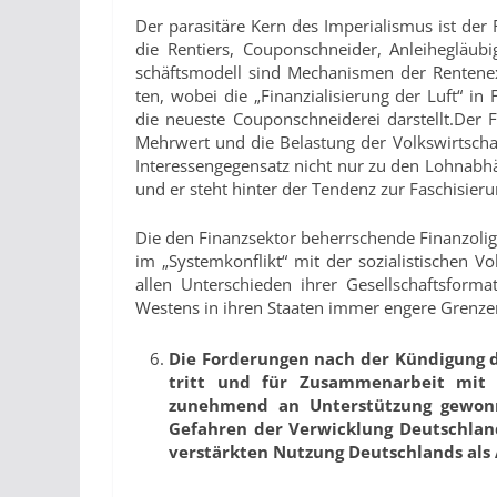
Der parasitäre Kern des Imperialismus ist der
die Rentiers, Couponschneider, Anleihegläubi
schäftsmodell sind Mechanismen der Rentenex
ten, wobei die „Finanzialisierung der Luft“ i
die neueste Couponschneiderei darstellt.Der F
Mehrwert und die Belastung der Volks­wirtsch
Interessen­gegensatz nicht nur zu den Lohnabhä
und er steht hinter der Tendenz zur Faschisieru
Die den Finanzsektor beherrschende Finanzoliga
im „Systemkonflikt“ mit der sozialistischen V
allen Unterschieden ihrer Gesellschaftsforma
Westens in ihren Staaten immer engere Grenze
Die Forderungen nach der Kündigung 
tritt und für Zusammenarbeit mit 
zunehmend an Unter­stützung gewonn
Gefahren der Verwicklung Deutschlan
verstärkten Nutzung Deutschlands als