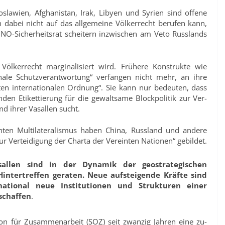
la­wien, Afghanistan, Irak, Libyen und Syrien sind offene
h dabei nicht auf das allgemeine Völkerrecht berufen kann,
NO-Sicherheitsrat scheitern inzwischen am Veto Russlands
ölker­recht marginalisiert wird. Frühere Konstrukte wie
onale Schutzverantwortung“ verfangen nicht mehr, an ihre
erten in­ternationalen Ordnung“. Sie kann nur bedeuten, dass
en Etikettierung für die gewaltsame Blockpolitik zur Ver­
d ihrer Vasallen sucht.
hten Multilateralismus haben China, Russland und andere
 Ver­teidigung der Charta der Vereinten Nationen“ gebildet.
allen sind in der Dynamik der geostrategischen
intertreffen geraten. Neue auf­steigende Kräfte sind
national neue Institutionen und Strukturen einer
schaffen
.
ion für Zusammenarbeit (SOZ) seit zwanzig Jahren eine zu­