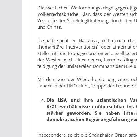
Die westlichen Weltordnungskriege gegen Jugos
Völkerrechtsbrüche. Klar, dass der Westen sic
Versuche der Scheinlegitimierung durch den U
und Chinas.
Deshalb sucht er Narrative, mit denen das V
„humanitäre Interventionen“ oder „internati
Stelle tritt die Propagierung einer „regelbasi
der Westen nach einer neuen, harmlos klingend
teidigung der unilateralen Dominanz der USA un
Mit dem Ziel der Wiederherstellung eines ec
Länder in der UNO eine „Gruppe der Freunde zur
Die USA und ihre atlantischen Vas
Kräfteverhältnisse unübersehbar ins H
stärker geworden. Sie haben inter
demokratischen Regierungsführung ge
Insbesondere spielt die Shanghaier Organisat