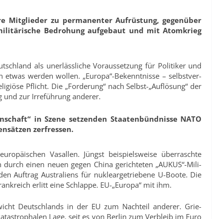
re Mit­glieder zu permanenter Aufrüstung, gegenüber
militärische Bedrohung aufgebaut und mit Atomkrieg
tsch­land als unerlässliche Voraussetzung für Politiker und
n etwas werden wollen. „Europa“-Bekenntnisse – selbstver­
eligiöse Pflicht. Die „Forderung“ nach Selbst-„Auflösung“ der
g und zur Irreführung anderer.
einschaft“ in Szene setzenden Staatenbündnisse NATO
nsätzen zerfressen.
ropä­ischen Vasallen. Jüngst beispielsweise überraschte
 durch einen neuen gegen China gerichteten „AUKUS“-Mili­
den Auftrag Austra­liens für nukleargetriebene U-Boote. Die
nk­reich erlitt eine Schlappe. EU-„Europa“ mit ihm.
icht Deutschlands in der EU zum Nachteil anderer. Grie­
katas­trophalen Lage, seit es von Berlin zum Verbleib im Euro