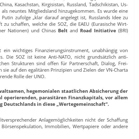
China, Kasachstan, Kirgisistan, Russland, Tadschikistan, Us­
Iran als neuntes Mitgliedsland hinzugekommen. Es wurde eine
 Putin zufolge „klar darauf angelegt ist, Russlands Idee zu
t zu schaffen, welche die SOZ, die EAEU (Eurasische Wirt­
cher Nationen) und Chinas
Belt
and
Road Initiative
(BRI)
st ein wichtiges Finanzierungsinstrument, unabhängig von
 Die SOZ ist keine Anti-NATO, nicht grundsätzlich anti-
chen Strukturen sind offen für Partnerschaft, Dialog, Frei­
ie auf den egalitären Prinzipien und Zielen der VN-Charta
erende Rolle der UNO.
alt­samen, hegemonialen staatlichen Absicherung der
l operie­renden, parasitären Finanzkapitals, vor allem
ung Deutschlands in diese „Wertegemeinschaft“.
tver­sprechender Anlagemöglichkeiten nicht der Schaffung
 Börsen­spekulation, Immobilien, Wertpapiere oder andere
.