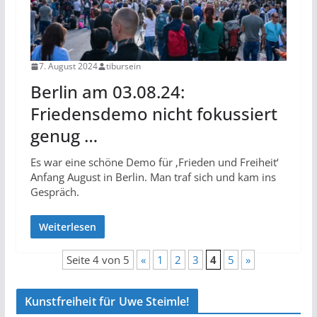
7. August 2024
tibursein
Berlin am 03.08.24:
Friedensdemo nicht fokussiert
genug …
Es war eine schöne Demo für ‚Frieden und Freiheit‘
Anfang August in Berlin. Man traf sich und kam ins
Gespräch.
Weiterlesen
Seite 4 von 5
«
1
2
3
4
5
»
Kunstfreiheit für Uwe Steimle!