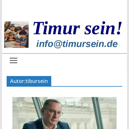
Zum
Inhalt
springen
Autor:
tibursein