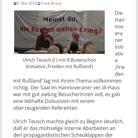
6. Mai 2019
Frank Braun
Die
Han
nov
era
ner
Initi
ativ
Ulrich Teusch (l.) mit R.Butenschön
e
(Initiative ‚Frieden mit Rußland‘)
‚Frie
den
mit Rußland‘ lag mit ihrem Thema vollkommen
richtig. Der Saal im Hannoveraner ver.di-Haus
war mit gut siebzig BesucherInnen voll, es gab
eine lebhafte Diskussion mit einem
überzeugenden Referenten.
Ulrich Teusch machte gleich zu Beginn deutlich,
daß er das mühselige interne Abarbeiten an
den propagandistischen Scheuklappen der