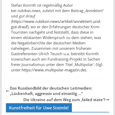
Stefan Korinth ist regelmäßig Autor
bei
rubikon.news
, zuletzt mit dem Beitrag
‚Annektiert‘
und gut drauf
(
https://www.rubikon.news/artikel/annektiert-und-
gut-drauf
), wo er den Erfahrungen deutscher Krim-
Touristen nachgeht und feststellt, dass diese in
einem eklatanten Widerspruch zu dem stehen, was
die Negativberichte der deutschen Medien
nahelegen. Zusammen mit unserem früheren
Gastreferenten Ulrich Teusch u.a. betreibt Korinth
inzwischen auch ein Fundraising-Projekt in Sachen
freier Journalismus unter dem Titel ‚Multipolar‘. (Vgl.
unter
https://www.multipolar-magazin.de
).
Das Russlandbild der deutschen Leitmedien:
„Lückenhaft, aggressiv und einseitig …“
Die Ukraine auf dem Weg zum ‚failed state‘?
Kunstfreiheit für Uwe Steimle!