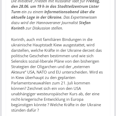
Die Initiative ‚Frieden mit Russland‘ lädt für
Freitag,
den 28.06. um 19 h in das Stadtteilzentrum Lister
Turm
ein zu einem
Informationsabend über die
aktuelle Lage in der Ukraine.
Das Expertenwissen
dazu wird der Hannoveraner Journalist
Stefan
Korinth
zur Diskussion stellen.
Korinth, auch mit familiären Bindungen in die
ukrainische Hauptstadt Kiew ausgestattet, wird
darstellen, welche Kräfte in der Ukraine derzeit das
politische Geschehen bestimmen und wie sich
Selenskis sozial-liberale Pläne von den bisherigen
Strategien der Oligarchen und der „externen
Akteure“ USA, NATO und EU unterscheiden. Wird es
in Kiew überhaupt zu den geplanten
Parlamentsneuwahlen zum 21. Juli kommen
können? Zeichnet sich ein von den USA
unabhängiger westeuropäischer Kurs ab, der eine
nicht-kriegerische Entwicklung in Europa
begünstigen könnte ? Welche Kräfte in der Ukraine
stünden dafür ?