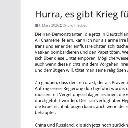
Hurra, es gibt Krieg fü
4. März 2026
Otto v. Friedbach
Die Iran-Demonstranten, die jetzt in Deutschla
Ali Chamenei feiern, kann ich nur als arme Irr
Irans und einer der einflussreichsten schiitisc
Vatikan bombardieren und den Papst töten. Wel
sich über diese Untat empören. Möglicherweis
auch wenn diese nichts mit dem Vorgehen ihrer
und demütigen will, tötet man seine religiösen 
Zu glauben, dass der Terrorakt, der als Prävent
Auftrag seiner Regierung durchgeführt wurde, un
müssen mit Vergeltungsschlägen rechnen, die we
durchgeführt wurden. Der Iran verfügt über Hyp
die Israel nicht abfangen kann, auch wenn der
behauptet.
China und Russland, die sich jetzt noch zurückh