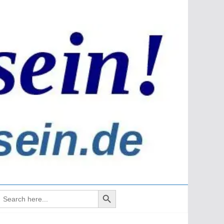
Search Button
earch
or: