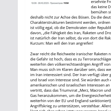
ersehnte Fr
das keine D
bemühen si
deshalb nicht zur Achse des Bösen. Da die deuts
Charakterstrukturen bestimmt werden, ordnen 
ist völlig egal, ob die Demokraten oder Republ
davon, „die Fähigkeit des Iran, Raketen und Dr
ist natürlich der Iran selbst, da von dort die 
Kurzum: Man will den Iran angreifen!
Zwar reicht die Reichweite iranischer Raketen n
die Gefahr ist hoch, dass es zu Terroranschläg
weiterhin den völkerrechtswidrigen Angriff von
Man muss sich im Klaren darüber sein, dass we
im Iran interessiert sind. Der Iran verfügt übe
und Israel von Interesse sind. Sie würden auch
amerikanischen und israelischen Interessen a
vertritt, dass das Triumvirat „Merz, Macron und
Gas heranzukommen, um die Energiesicherheit i
weiterhin von der EU und England sanktioniert),
Angriffskrieg zu unterstützen, verstehbar. All