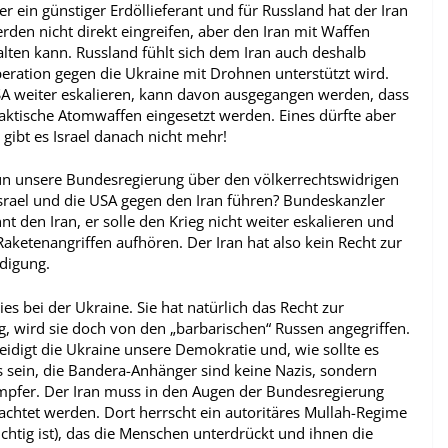
r ein günstiger Erdöllieferant und für Russland hat der Iran
den nicht direkt eingreifen, aber den Iran mit Waffen
alten kann. Russland fühlt sich dem Iran auch deshalb
roperation gegen die Ukraine mit Drohnen unterstützt wird.
USA weiter eskalieren, kann davon ausgegangen werden, dass
aktische Atomwaffen eingesetzt werden. Eines dürfte aber
 gibt es Israel danach nicht mehr!
un unsere Bundesregierung über den völkerrechtswidrigen
Israel und die USA gegen den Iran führen? Bundeskanzler
t den Iran, er solle den Krieg nicht weiter eskalieren und
Raketenangriffen aufhören. Der Iran hat also kein Recht zur
idigung.
ies bei der Ukraine. Sie hat natürlich das Recht zur
g, wird sie doch von den „barbarischen“ Russen angegriffen.
idigt die Ukraine unsere Demokratie und, wie sollte es
 sein, die Bandera-Anhänger sind keine Nazis, sondern
mpfer. Der Iran muss in den Augen der Bundesregierung
achtet werden. Dort herrscht ein autoritäres Mullah-Regime
ichtig ist), das die Menschen unterdrückt und ihnen die