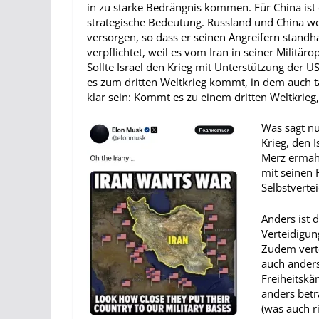
in zu starke Bedrängnis kommen. Für China ist e
strategische Bedeutung. Russland und China wer
versorgen, so dass er seinen Angreifern standh
verpflichtet, weil es vom Iran in seiner Militä
Sollte Israel den Krieg mit Unterstützung der 
es zum dritten Weltkrieg kommt, in dem auch t
klar sein: Kommt es zu einem dritten Weltkrieg,
Was sagt n
Krieg, den 
Merz ermahn
mit seinen 
Selbstverte
Anders ist d
Verteidigun
Zudem verte
auch anders
Freiheitskä
anders betr
(was auch r