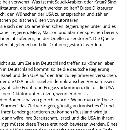
eiheit verwehrt. Was ist mit Saudi-Arabien oder Katar? Sind
iktaturen, die bekämpft werden sollten? Diese Diktaturen
ch, den Wünschen der USA zu entsprechen und zählen
chen politischen Eliten von autoritären
sie sich den US-amerikanischen Regierungen unter und es
ikaner regieren. Merz, Macron und Starmer sprechen bereits
ohnen abzufeuern, an der Quelle zu zerstören“. Die Quelle
Raketen abgefeuert und die Drohnen gestartet werden.
icht aus, um Ziele in Deutschland treffen zu können, aber
en in Deutschland kommt, sollte die deutsche Regierung
 Israel und den USA auf den Iran zu legitimieren versuchen.
der die USA noch Israel an demokratischen Verhältnissen
r gigantische Erdöl- und Erdgasvorkommen, die für die USA
 einen Diktator unterstützen, wenn er den Us-
n den Bodenschätzen gerecht würde. Wenn man die These
 Starmer“ das Ziel verfolgen, günstig an iranisches Öl und
hrer Länder garantieren zu können (Russland wird ja
 dann wäre ihre Bereitschaft, Israel und die USA in ihrem
erdings müsste diese These erst noch bewiesen werden. Eines