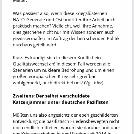
Militär.
Was passiert also, wenn diese kriegslüsternen
NATO-Generäle und Ostlandritter ihre Arbeit auch
praktisch machen? Vielleicht, weil ihre Annahme,
dies geschehe nicht nur mit Wissen sondern auch
gewissermaßen im Auftrag der herrschenden Politik
durchaus geteilt wird.
Kurz: Es kündigt sich in diesem Konflikt ein
Qualitätswechsel an! In diesem Fall werden alle
Szenarien um nukleare Bedrohung und um einen
großen europäischen Krieg sehr greifbar –
wohlgemerkt, auch direkt bei uns!
(Vgl.
hier
).
Zweitens:
Der
selbst verschuldete
Katzenjammer
unter
deutschen Pazifisten
Müßten uns also angesichts der eben geschilderten
Entwicklung die pazifistisch Friedensbewegten nicht
doch endlich mitteilen, warum sie darüber und über
das Kriegsgeschehen in der Ukraine seit 2014 in