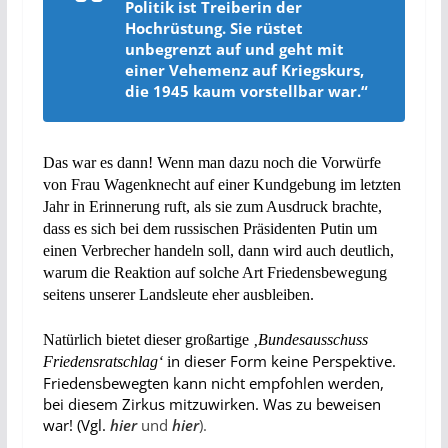
Politik ist Treiberin der
Hochrüstung. Sie rüstet
unbegrenzt auf und geht mit
einer Vehemenz auf Kriegskurs,
die 1945 kaum vorstellbar war.“
Das war es dann!
Wenn man dazu noch die Vorwürfe
von Frau Wagenknecht auf einer Kundgebung im letzten
Jahr
in Erinnerung ruft
, als sie zum Ausdruck brachte,
dass es sich bei dem russischen Präsidenten Putin um
einen Verbrecher handel
n
soll, dann wird auch deutlich,
warum die Reaktion auf solche Art Friedensbewegung
seitens unserer Landsleute eher ausbleiben.
Natürlich
bietet d
ieser großartige
‚Bundesausschuss
n dieser Form keine Perspektive.
Friedensratschlag‘
i
Friedensbewegten kann nicht empfohlen werden,
bei diesem Zirkus mitzuwirken. Was zu beweisen
war! (Vgl.
hier
und
hier
).