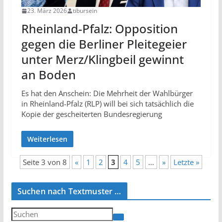
23. März 2026
tibursein
Rheinland-Pfalz: Opposition
gegen die Berliner Pleitegeier
unter Merz/Klingbeil gewinnt
an Boden
Es hat den Anschein: Die Mehrheit der Wahlbürger
in Rheinland-Pfalz (RLP) will bei sich tatsächlich die
Kopie der gescheiterten Bundesregierung
Weiterlesen
Seite 3 von 8
«
1
2
3
4
5
...
»
Letzte »
Suchen nach Textmuster …