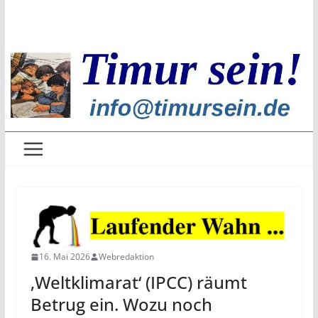
Zum
Inhalt
springen
16. Mai 2026
Webredaktion
‚Weltklimarat‘ (IPCC) räumt
Betrug ein. Wozu noch