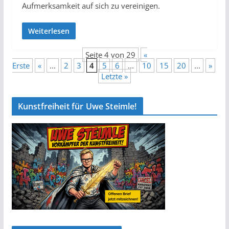
Aufmerksamkeit auf sich zu vereinigen.
Weiterlesen
Seite 4 von 29
«
Erste
«
...
2
3
4
5
6
...
10
15
20
...
»
Letzte »
Kunstfreiheit für Uwe Steimle!