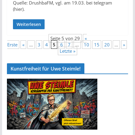
Quelle: DrushbaFM, vgl. am 19.03. bei telegram
(hier).
Weiterlesen
Seite 5 von 29
«
Erste
«
...
3
4
5
6
7
...
10
15
20
...
»
Letzte »
Kunstfreiheit für Uwe Steimle!